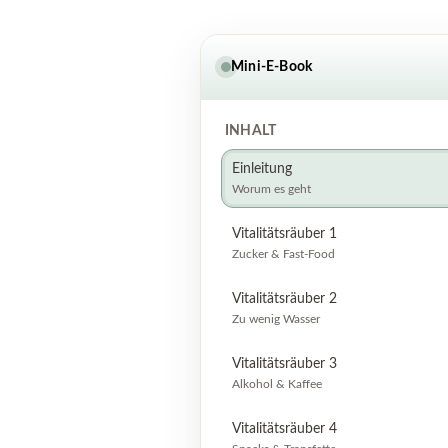
Mini-E-Book
INHALT
Einleitung
Worum es geht
Vitalitätsräuber 1
Zucker & Fast-Food
Vitalitätsräuber 2
Zu wenig Wasser
Vitalitätsräuber 3
Alkohol & Kaffee
Vitalitätsräuber 4